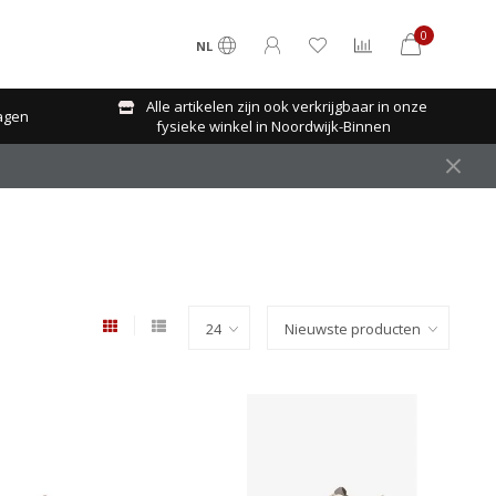
0
NL
Alle artikelen zijn ook verkrijgbaar in onze
agen
fysieke winkel in Noordwijk-Binnen