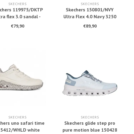
SKECHERS
SKECHERS
chers 119975/DKTP
Skechers 150801/NVY
tra flex 3.0 sandal -
Ultra Flex 4.0 Navy 3250
er better dark taupe
€79,90
€89,90
3252
SKECHERS
SKECHERS
hers uno safari time
Skechers glide step pro
55412/WHLD white
pure motion blue 150428