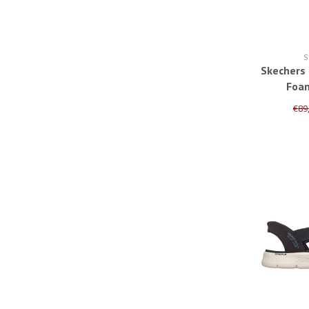
S
Skechers
Foa
€89