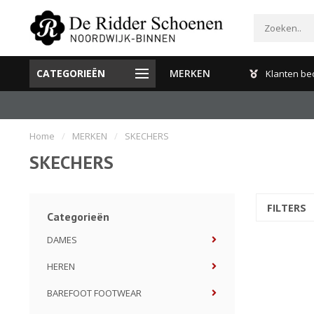
CATEGORIEËN
MERKEN
Gratis verzenden en retour binnen Nederland
Klanten be
Home
/
MERKEN
/
SKECHERS
SKECHERS
FILTERS
Categorieën
DAMES
HEREN
BAREFOOT FOOTWEAR