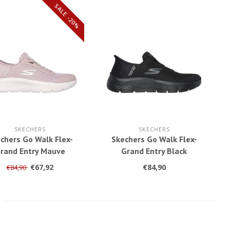
SALE -20%
SKECHERS
SKECHERS
chers Go Walk Flex-
Skechers Go Walk Flex-
rand Entry Mauve
Grand Entry Black
124836/MVE
124836/BBK
€67,92
€84,90
€84,90