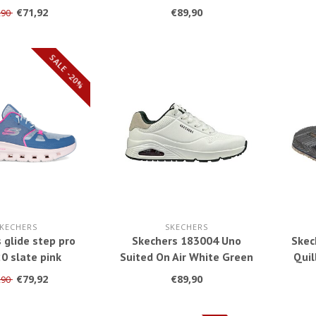
multi
€71,92
€89,90
,90
SALE -20%
KECHERS
SKECHERS
 glide step pro
Skechers 183004 Uno
Skec
0 slate pink
Suited On Air White Green
Quil
€79,92
€89,90
,90