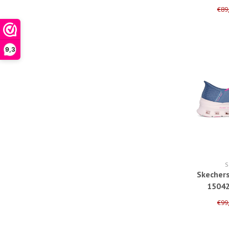
€89
9,3
S
Skechers
15042
€99