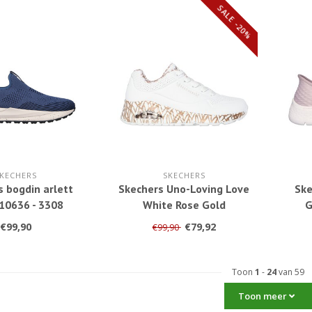
SALE -20%
KECHERS
SKECHERS
 bogdin arlett
Skechers Uno-Loving Love
Ske
10636 - 3308
White Rose Gold
G
155506/WTRG 3243
€99,90
€79,92
€99,90
Toon
1
-
24
van 59
Toon meer