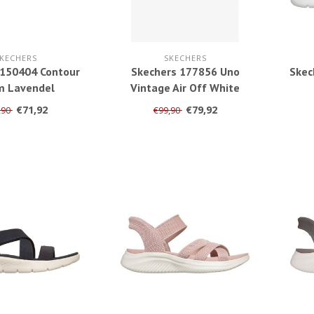
KECHERS
SKECHERS
 150404 Contour
Skechers 177856 Uno
Skec
m Lavendel
Vintage Air Off White
€71,92
€79,92
,90
€99,90