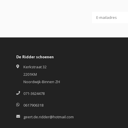
De Ridder schoenen
Kerkstraat 32
2201KM
Noordwijk-Binnen ZH
071-3624478
0617906318
geert.de.ridder@hotmail.com