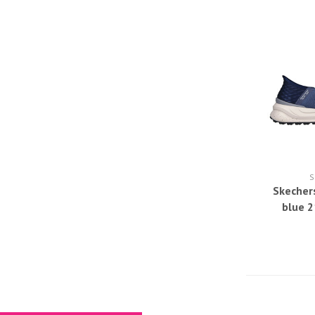
S
Skechers
blue 2