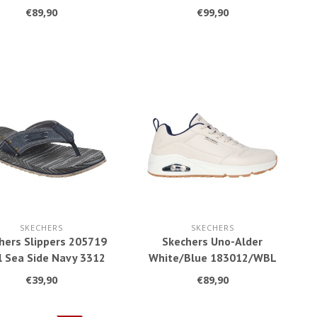
leopard
€89,90
€99,90
SKECHERS
SKECHERS
hers Slippers 205719
Skechers Uno-Alder
l Sea Side Navy 3312
White/Blue 183012/WBL
€39,90
€89,90