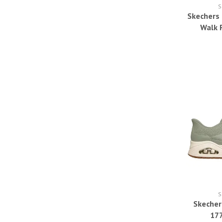
S
Skechers
Walk 
Glimmer
S
Skecher
17