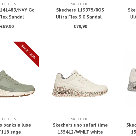
KECHERS
SKECHERS
 141489/NVY Go
Skechers 119975/ROS
Ske
Flex Sandal -
Ultra Flex 3.0 Sandal -
Ul
 Up Navy 3255
Never Better Rose 3254
nev
€69,90
€79,90
SALE -20%
KECHERS
SKECHERS
s banksia luxe
Skechers uno safari time
Skec
7118 sage
155412/WMLT white
1