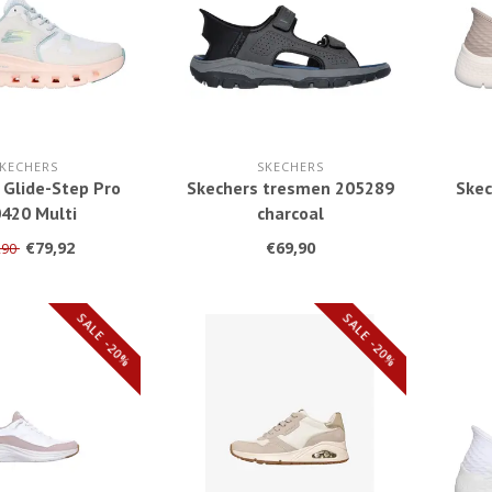
KECHERS
SKECHERS
 Glide-Step Pro
Skechers tresmen 205289
Skec
420 Multi
charcoal
€79,92
€69,90
,90
SALE -20%
SALE -20%