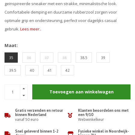
geïnspireerde sneaker met een strakke, minimalistische look.
Comfortabele demping en duurzame rubberzool zorgen voor
optimale grip en ondersteuning, perfect voor dagelijks casual
gebruik.
Lees meer..
Maat:
35
36
37
38
38.5
39
39.5
40
41
42
Toevoegen aan winkelwagen
Gratis verzenden en retour
Klanten beoordelen ons met
binnen Nederland
een 9/10
vanaf 50 euro
Webwinkelkeur
Snel geleverd binnen 1-2
Fysieke winkel in Noordwijk-