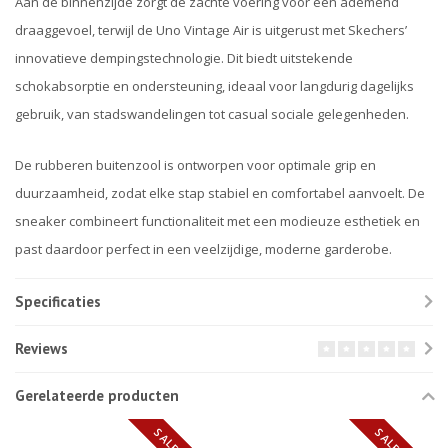
Aan de binnenzijde zorgt de zachte voering voor een ademend
draaggevoel, terwijl de Uno Vintage Air is uitgerust met Skechers’
innovatieve dempingstechnologie. Dit biedt uitstekende
schokabsorptie en ondersteuning, ideaal voor langdurig dagelijks
gebruik, van stadswandelingen tot casual sociale gelegenheden.
De rubberen buitenzool is ontworpen voor optimale grip en
duurzaamheid, zodat elke stap stabiel en comfortabel aanvoelt. De
sneaker combineert functionaliteit met een modieuze esthetiek en
past daardoor perfect in een veelzijdige, moderne garderobe.
Specificaties
Reviews
Gerelateerde producten