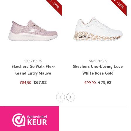
SALE -20%
SALE -20%
SKECHERS
SKECHERS
Skechers Go Walk Flex-
Skechers Uno-Loving Love
Grand Entry Mauve
White Rose Gold
124836/MVE
155506/WTRG 3243
€67,92
€79,92
€84,90
€99,90