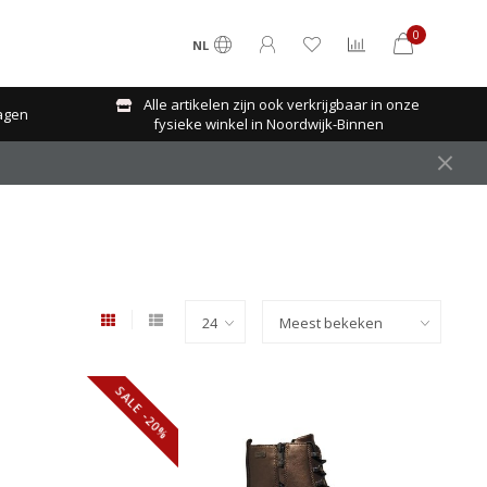
0
NL
Alle artikelen zijn ook verkrijgbaar in onze
agen
fysieke winkel in Noordwijk-Binnen
SALE -20%