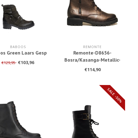
BABOOS
REMONTE
os Green Laars Gesp
Remonte-D8656-
Bosra/Kasanga-Metallic-
€103,96
€129,95
1028
€114,90
SALE -50%