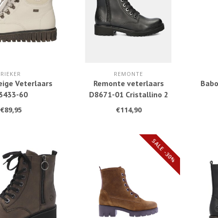
RIEKER
REMONTE
eige Veterlaars
Remonte veterlaars
Babo
3433-60
D8671-01 Cristallino 2
Black 1010
€89,95
€114,90
SALE -30%