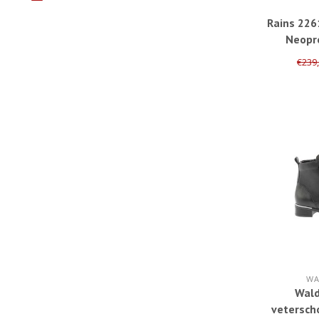
Rains 22
Neopr
€239
WA
Wald
vetersch