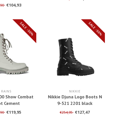
1 Hienna
€104,93
,90
SALE -50%
SALE -50%
RAINS
NIKKIE
600 Show Combat
Nikkie Djuna Logo Boots N
ot Cement
9-521 2201 black
€119,95
€127,47
,90
€254,95