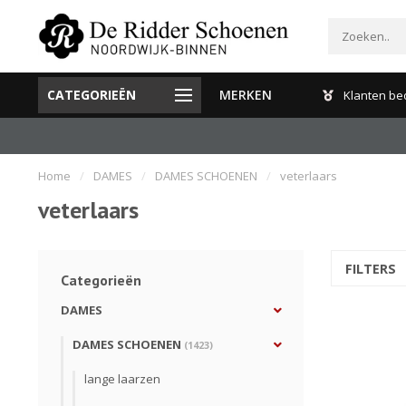
CATEGORIEËN
MERKEN
Gratis verzenden en retour binnen Nederland
Klanten be
Home
/
DAMES
/
DAMES SCHOENEN
/
veterlaars
veterlaars
FILTERS
Categorieën
DAMES
DAMES SCHOENEN
(1423)
lange laarzen