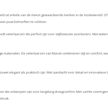
esteld uit enkele van de meest gewaardeerde merken in de modewereld. Of j
m aan jouw behoeften te voldoen.
dt veterlaarzen die perfect zijn voor stijlbewuste avonturiers. Met waterd
e materialen. De veterlaarzen van Maruti combineren stijl en comfort, w
 zowel elegant als praktisch zijn. Met aandacht voor detail en innovatie
laarzen die ontworpen zijn voor langdurig draagcomfort. Met zachte voer
ebruik.