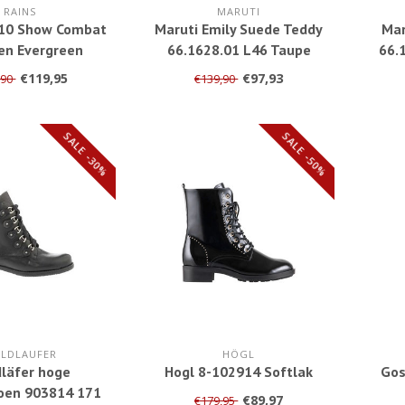
RAINS
MARUTI
610 Show Combat
Maruti Emily Suede Teddy
Mar
en Evergreen
66.1628.01 L46 Taupe
66.
Teddy
€119,95
€97,93
,90
€139,90
SALE -30%
SALE -50%
LDLAUFER
HÖGL
läfer hoge
Hogl 8-102914 Softlak
Gos
oen 903814 171
€89,97
€179,95