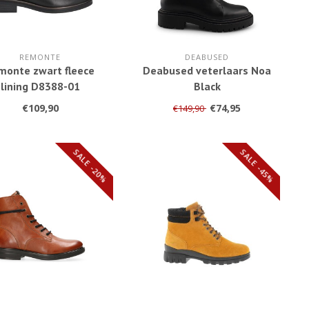
REMONTE
DEABUSED
monte zwart fleece
Deabused veterlaars Noa
lining D8388-01
Black
€109,90
€74,95
€149,90
SALE -20%
SALE -45%