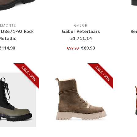
REMONTE
GABOR
 D8671-92 Rock
Gabor Veterlaars
Re
Metallic
51.711.14
€114,90
€69,93
€99,90
SALE -50%
SALE -30%