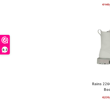
00
€149
9,3
Rains 22
Bo
€239