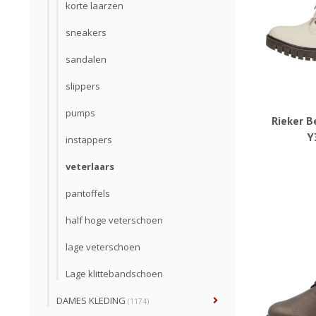
korte laarzen
sneakers
sandalen
slippers
pumps
Rieker B
Y
instappers
veterlaars
pantoffels
half hoge veterschoen
lage veterschoen
Lage klittebandschoen
DAMES KLEDING
(1174)