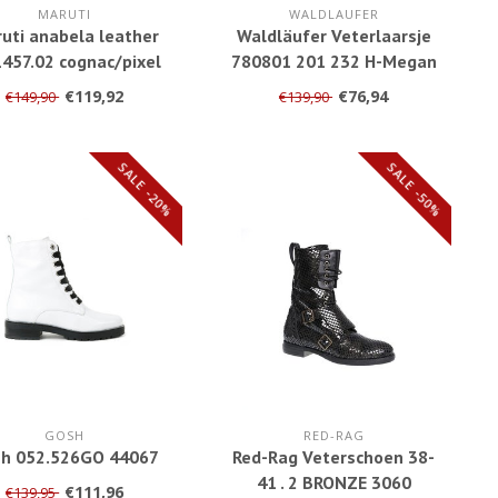
MARUTI
WALDLAUFER
uti anabela leather
Waldläufer Veterlaarsje
1457.02 cognac/pixel
780801 201 232 H-Megan
veterboot
€119,92
€76,94
€149,90
€139,90
SALE -20%
SALE -50%
GOSH
RED-RAG
h 052.526GO 44067
Red-Rag Veterschoen 38-
41 . 2 BRONZE 3060
€111,96
€139,95