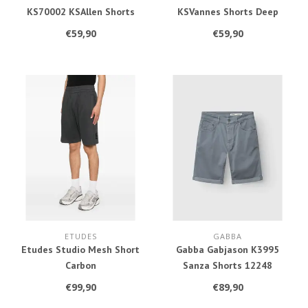
KS70002 KSAllen Shorts
KSVannes Shorts Deep
Black
Lichen Green
€59,90
€59,90
ETUDES
GABBA
Etudes Studio Mesh Short
Gabba Gabjason K3995
Carbon
Sanza Shorts 12248
DenimBlue
€99,90
€89,90