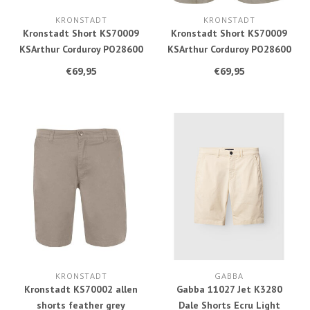
KRONSTADT
KRONSTADT
Kronstadt Short KS70009
Kronstadt Short KS70009
KSArthur Corduroy PO28600
KSArthur Corduroy PO28600
469 Sky Captain
955 Feather Gray
€69,95
€69,95
KRONSTADT
GABBA
Kronstadt KS70002 allen
Gabba 11027 Jet K3280
shorts feather grey
Dale Shorts Ecru Light