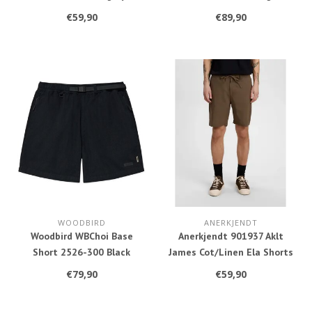
€59,90
€89,90
WOODBIRD
ANERKJENDT
Woodbird WBChoi Base
Anerkjendt 901937 Aklt
Short 2526-300 Black
James Cot/Linen Ela Shorts
5562 Cub
€79,90
€59,90