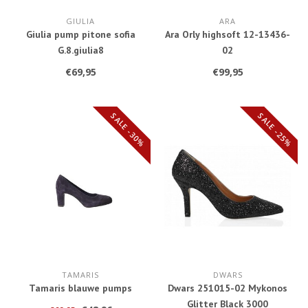
GIULIA
ARA
Giulia pump pitone sofia
Ara Orly highsoft 12-13436-
G.8.giulia8
02
€69,95
€99,95
SALE -30%
SALE -25%
TAMARIS
DWARS
Tamaris blauwe pumps
Dwars 251015-02 Mykonos
Glitter Black 3000