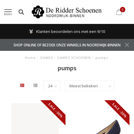
0
MENU
Klanten beoordelen ons met een 9/10
SHOP ONLINE OF BEZOEK ONZE WINKELS IN NOORDWIJK-BINNEN
Home
/
DAMES
/
DAMES SCHOENEN
/
pumps
pumps
SALE -30%
SALE -20%