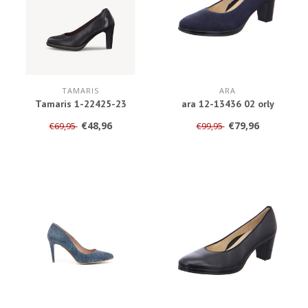
TAMARIS
ARA
Tamaris 1-22425-23
ara 12-13436 02 orly
€48,96
€79,96
€69,95
€99,95