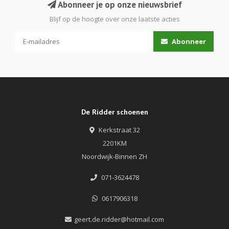
Abonneer je op onze nieuwsbrief
Blijf op de hoogte over onze laatste acties
Abonneer
De Ridder schoenen
Kerkstraat 32
2201KM
Noordwijk-Binnen ZH
071-3624478
0617906318
geert.de.ridder@hotmail.com