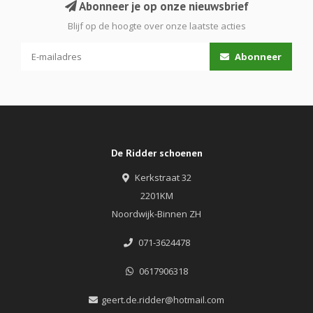
Abonneer je op onze nieuwsbrief
Blijf op de hoogte over onze laatste acties
Abonneer
De Ridder schoenen
Kerkstraat 32
2201KM
Noordwijk-Binnen ZH
071-3624478
0617906318
geert.de.ridder@hotmail.com