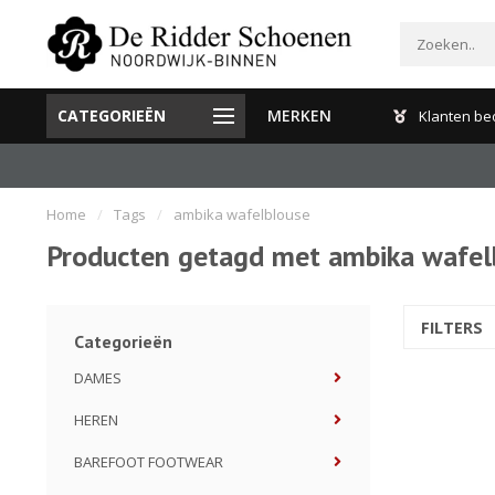
CATEGORIEËN
MERKEN
Gratis verzenden en retour binnen Nederland
Klanten be
Home
/
Tags
/
ambika wafelblouse
Producten getagd met ambika wafel
FILTERS
Categorieën
DAMES
HEREN
BAREFOOT FOOTWEAR