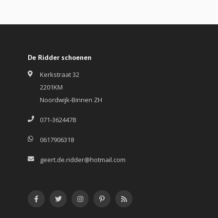
De Ridder schoenen
Kerkstraat 32
2201KM
Noordwijk-Binnen ZH
071-3624478
0617906318
geert.de.ridder@hotmail.com