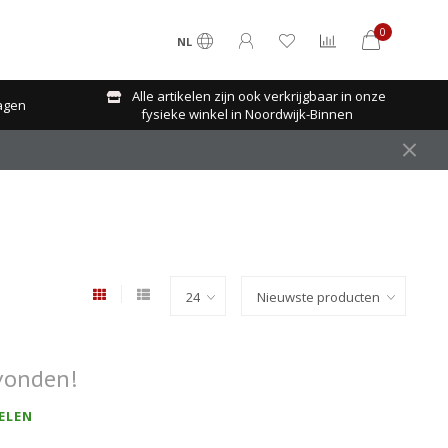
0
NL
Alle artikelen zijn ook verkrijgbaar in onze
agen
fysieke winkel in Noordwijk-Binnen
vonden!
ELEN