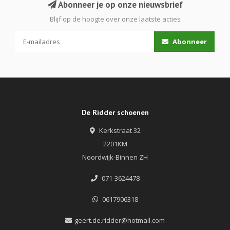
Abonneer je op onze nieuwsbrief
Blijf op de hoogte over onze laatste acties
Abonneer
De Ridder schoenen
Kerkstraat 32
2201KM
Noordwijk-Binnen ZH
071-3624478
0617906318
geert.de.ridder@hotmail.com