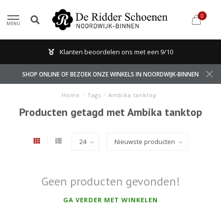
0
MENU
Klanten beoordelen ons met een 9/10
SHOP ONLINE OF BEZOEK ONZE WINKELS IN NOORDWIJK-BINNEN
Home
/
Tags
/
Ambika tanktop
Producten getagd met Ambika tanktop
Geen producten gevonden!
GA VERDER MET WINKELEN