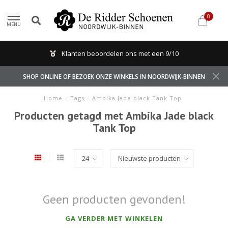
0
MENU
Klanten beoordelen ons met een 9/10
SHOP ONLINE OF BEZOEK ONZE WINKELS IN NOORDWIJK-BINNEN
Home
/
Tags
/
Ambika Jade black Tank Top
Producten getagd met Ambika Jade black
Tank Top
Geen producten gevonden!
GA VERDER MET WINKELEN