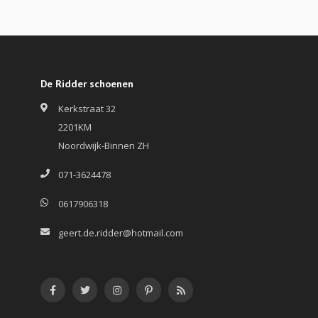
De Ridder schoenen
Kerkstraat 32
2201KM
Noordwijk-Binnen ZH
071-3624478
0617906318
geert.de.ridder@hotmail.com