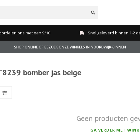
oordelen ons met een 9/10
Snel geleverd binnen 1-2 d
SHOP ONLINE OF BEZOEK ONZE WINKELS IN NOORDWIJK-BINNEN
T8239 bomber jas beige
Geen producten ge
GA VERDER MET WINK