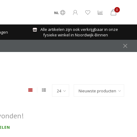
0
NL
Alle artikelen zijn ook verkrijgbaar in onze
agen
fysieke winkel in Noordwijk-Binnen
vonden!
ELEN