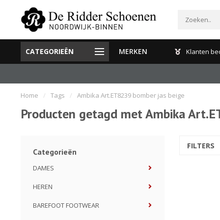
CATEGORIEËN
MERKEN
Gratis verzenden en retour binnen Nederland
Klanten be
Home
/
Tags
/
Ambika Art.ET8239 bomber jas beige
Producten getagd met Ambika Art.E
FILTERS
Categorieën
DAMES
HEREN
BAREFOOT FOOTWEAR