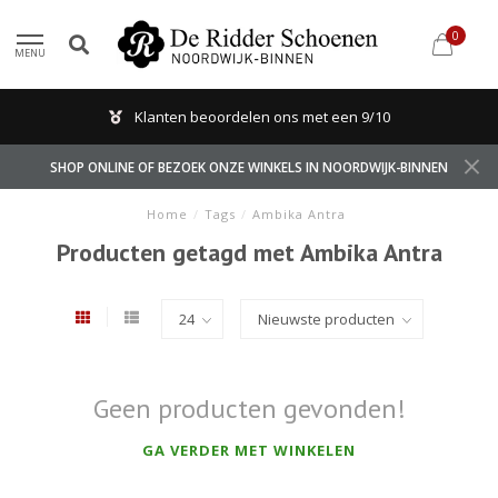
0
MENU
Klanten beoordelen ons met een 9/10
SHOP ONLINE OF BEZOEK ONZE WINKELS IN NOORDWIJK-BINNEN
Home
/
Tags
/
Ambika Antra
Producten getagd met Ambika Antra
Geen producten gevonden!
GA VERDER MET WINKELEN