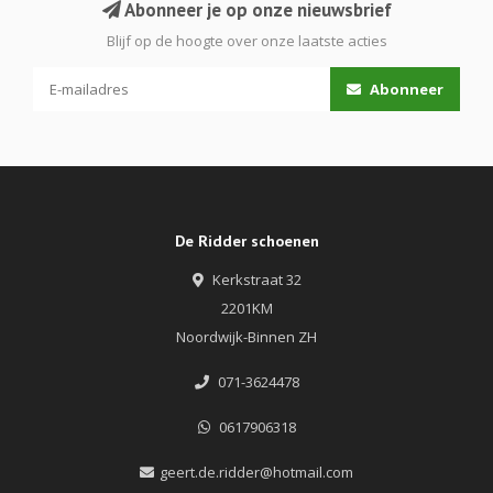
Abonneer je op onze nieuwsbrief
Blijf op de hoogte over onze laatste acties
Abonneer
De Ridder schoenen
Kerkstraat 32
2201KM
Noordwijk-Binnen ZH
071-3624478
0617906318
geert.de.ridder@hotmail.com