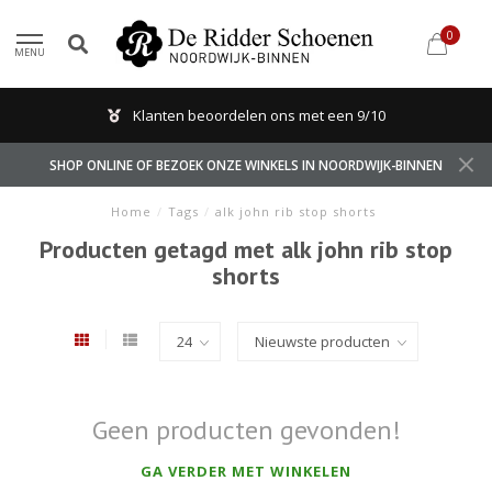
0
MENU
Klanten beoordelen ons met een 9/10
SHOP ONLINE OF BEZOEK ONZE WINKELS IN NOORDWIJK-BINNEN
Home
/
Tags
/
alk john rib stop shorts
Producten getagd met alk john rib stop
shorts
Geen producten gevonden!
GA VERDER MET WINKELEN