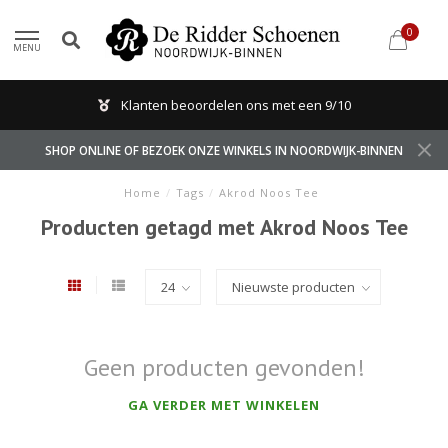
0
MENU
Klanten beoordelen ons met een 9/10
SHOP ONLINE OF BEZOEK ONZE WINKELS IN NOORDWIJK-BINNEN
Home
/
Tags
/
Akrod Noos Tee
Producten getagd met Akrod Noos Tee
Geen producten gevonden!
GA VERDER MET WINKELEN