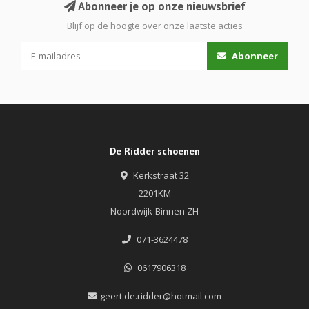
Abonneer je op onze nieuwsbrief
Blijf op de hoogte over onze laatste acties
Abonneer
De Ridder schoenen
Kerkstraat 32
2201KM
Noordwijk-Binnen ZH
071-3624478
0617906318
geert.de.ridder@hotmail.com