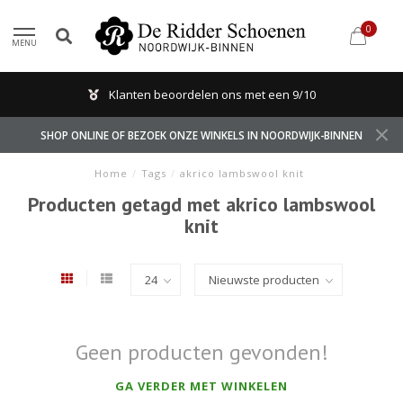
0
MENU
Klanten beoordelen ons met een 9/10
SHOP ONLINE OF BEZOEK ONZE WINKELS IN NOORDWIJK-BINNEN
Home
/
Tags
/
akrico lambswool knit
Producten getagd met akrico lambswool
knit
Geen producten gevonden!
GA VERDER MET WINKELEN