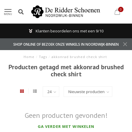
0
MENU
Klanten beoordelen ons met een 9/10
SHOP ONLINE OF BEZOEK ONZE WINKELS IN NOORDWIJK-BINNEN
Home
/
Tags
/
akkonrad brushed check shirt
Producten getagd met akkonrad brushed
check shirt
Geen producten gevonden!
GA VERDER MET WINKELEN