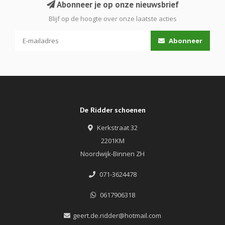
Abonneer je op onze nieuwsbrief
Blijf op de hoogte over onze laatste acties
Abonneer
De Ridder schoenen
Kerkstraat 32
2201KM
Noordwijk-Binnen ZH
071-3624478
0617906318
geert.de.ridder@hotmail.com