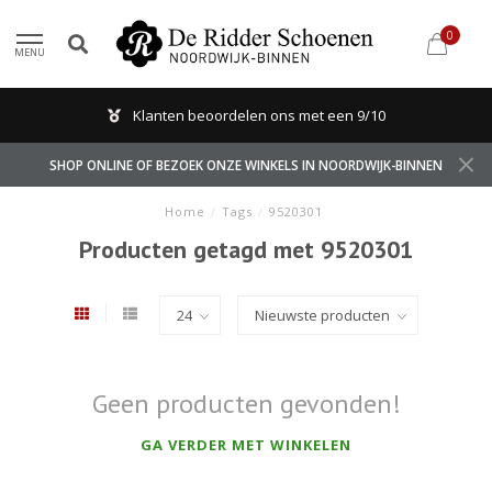
0
MENU
Klanten beoordelen ons met een 9/10
SHOP ONLINE OF BEZOEK ONZE WINKELS IN NOORDWIJK-BINNEN
Home
/
Tags
/
9520301
Producten getagd met 9520301
Geen producten gevonden!
GA VERDER MET WINKELEN