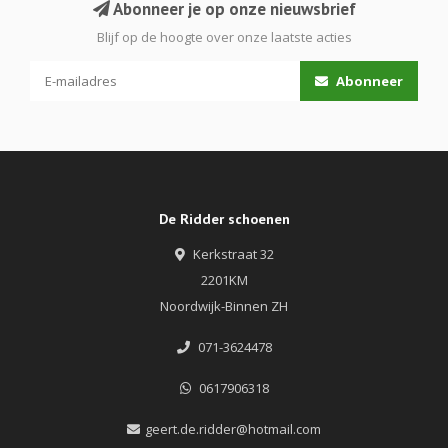
Abonneer je op onze nieuwsbrief
Blijf op de hoogte over onze laatste acties
Abonneer
De Ridder schoenen
Kerkstraat 32
2201KM
Noordwijk-Binnen ZH
071-3624478
0617906318
geert.de.ridder@hotmail.com