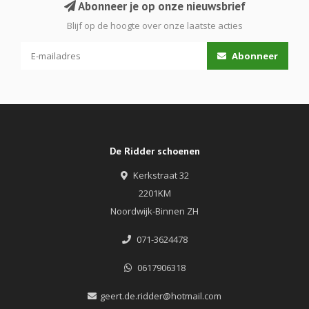
Abonneer je op onze nieuwsbrief
Blijf op de hoogte over onze laatste acties
Abonneer
De Ridder schoenen
Kerkstraat 32
2201KM
Noordwijk-Binnen ZH
071-3624478
0617906318
geert.de.ridder@hotmail.com