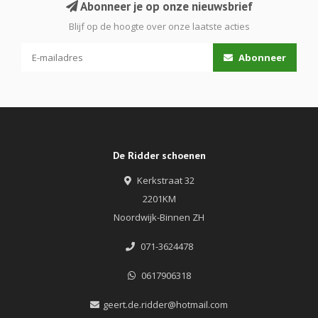
Abonneer je op onze nieuwsbrief
Blijf op de hoogte over onze laatste acties
Abonneer
De Ridder schoenen
Kerkstraat 32
2201KM
Noordwijk-Binnen ZH
071-3624478
0617906318
geert.de.ridder@hotmail.com