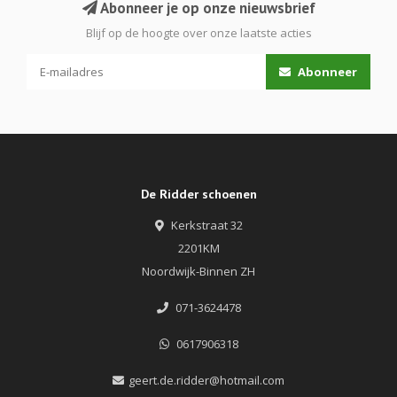
Abonneer je op onze nieuwsbrief
Blijf op de hoogte over onze laatste acties
Abonneer
De Ridder schoenen
Kerkstraat 32
2201KM
Noordwijk-Binnen ZH
071-3624478
0617906318
geert.de.ridder@hotmail.com