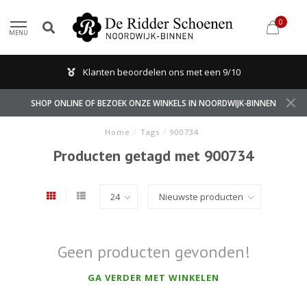
0
MENU
Klanten beoordelen ons met een 9/10
SHOP ONLINE OF BEZOEK ONZE WINKELS IN NOORDWIJK-BINNEN
Home
/
Tags
/
900734
Producten getagd met 900734
Geen producten gevonden!
GA VERDER MET WINKELEN