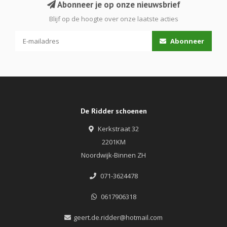
Abonneer je op onze nieuwsbrief
Blijf op de hoogte over onze laatste acties
Abonneer
De Ridder schoenen
Kerkstraat 32
2201KM
Noordwijk-Binnen ZH
071-3624478
0617906318
geert.de.ridder@hotmail.com