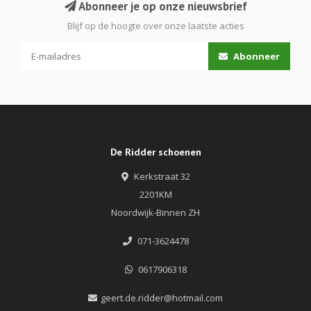
Abonneer je op onze nieuwsbrief
Blijf op de hoogte over onze laatste acties
Abonneer
De Ridder schoenen
Kerkstraat 32
2201KM
Noordwijk-Binnen ZH
071-3624478
0617906318
geert.de.ridder@hotmail.com