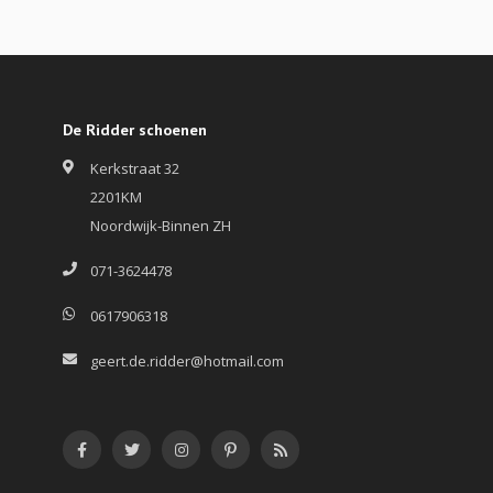
De Ridder schoenen
Kerkstraat 32
2201KM
Noordwijk-Binnen ZH
071-3624478
0617906318
geert.de.ridder@hotmail.com