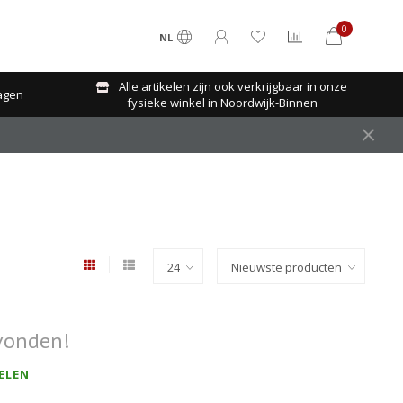
0
NL
Alle artikelen zijn ook verkrijgbaar in onze
agen
fysieke winkel in Noordwijk-Binnen
vonden!
ELEN