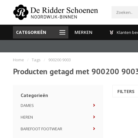
CATEGORIEËN
MERKEN
Gratis verzenden en retour binnen Nederland
Klanten be
Home
/
Tags
/
900200 9003
Producten getagd met 900200 900
FILTERS
Categorieën
DAMES
HEREN
BAREFOOT FOOTWEAR