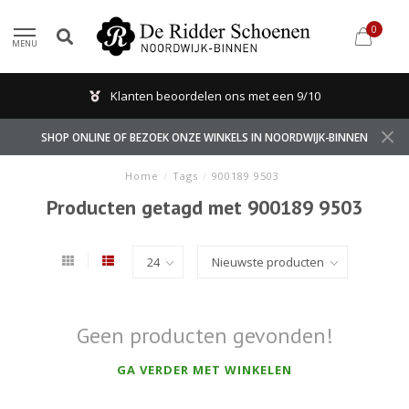
0
MENU
Klanten beoordelen ons met een 9/10
SHOP ONLINE OF BEZOEK ONZE WINKELS IN NOORDWIJK-BINNEN
Home
/
Tags
/
900189 9503
Producten getagd met 900189 9503
Geen producten gevonden!
GA VERDER MET WINKELEN