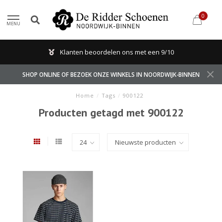
0
MENU
Klanten beoordelen ons met een 9/10
SHOP ONLINE OF BEZOEK ONZE WINKELS IN NOORDWIJK-BINNEN
Home
/
Tags
/
900122
Producten getagd met 900122