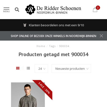
0
MENU
Klanten beoordelen ons met een 9/10
SHOP ONLINE OF BEZOEK ONZE WINKELS IN NOORDWIJK-BINNEN
Home
/
Tags
/
900034
Producten getagd met 900034
SALE -30%