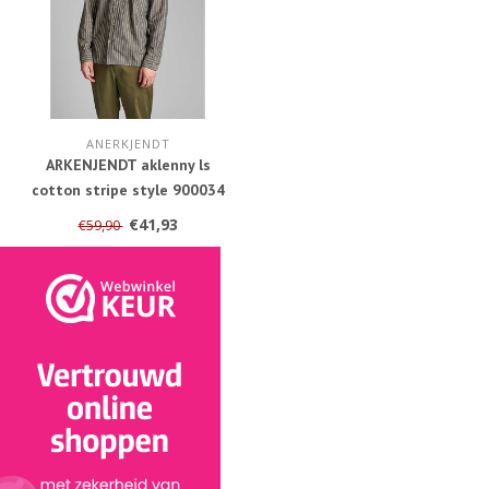
ANERKJENDT
ARKENJENDT aklenny ls
cotton stripe style 900034
3059 sky captain
€41,93
€59,90