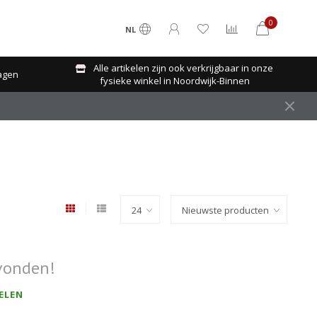
0
NL
Alle artikelen zijn ook verkrijgbaar in onze
agen
fysieke winkel in Noordwijk-Binnen
vonden!
ELEN