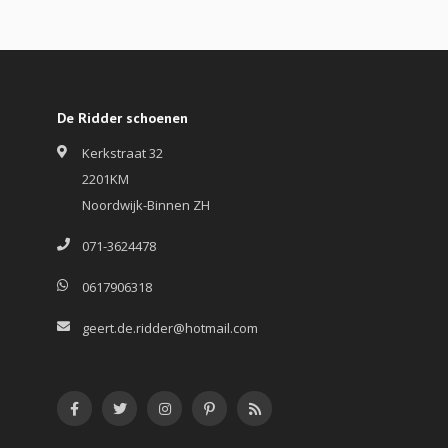
De Ridder schoenen
Kerkstraat 32
2201KM
Noordwijk-Binnen ZH
071-3624478
0617906318
geert.de.ridder@hotmail.com