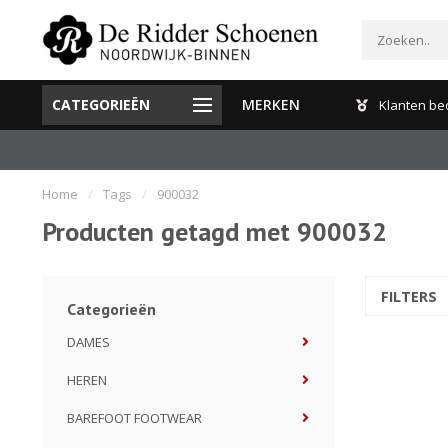
CATEGORIEËN
MERKEN
Gratis verzenden en retour binnen Nederland
Klanten be
Home
/
Tags
/
900032
Producten getagd met 900032
FILTERS
Categorieën
DAMES
HEREN
BAREFOOT FOOTWEAR