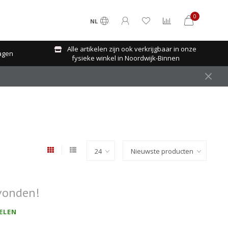
0
NL
Alle artikelen zijn ook verkrijgbaar in onze
agen
fysieke winkel in Noordwijk-Binnen
vonden!
ELEN