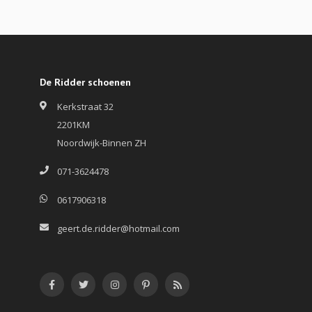
De Ridder schoenen
Kerkstraat 32
2201KM
Noordwijk-Binnen ZH
071-3624478
0617906318
geert.de.ridder@hotmail.com