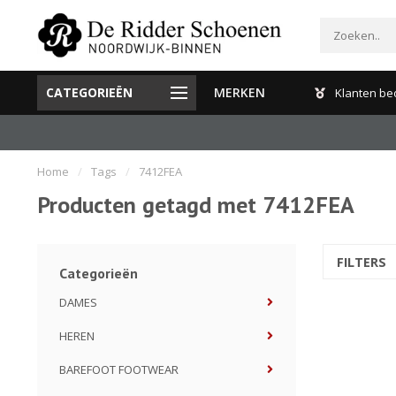
CATEGORIEËN
MERKEN
Gratis verzenden en retour binnen Nederland
Klanten be
Home
/
Tags
/
7412FEA
Producten getagd met 7412FEA
FILTERS
Categorieën
DAMES
HEREN
BAREFOOT FOOTWEAR