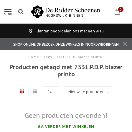
0
MENU
Klanten beoordelen ons met een 9/10
SHOP ONLINE OF BEZOEK ONZE WINKELS IN NOORDWIJK-BINNEN
Home
/
Tags
/
7331.P.D.P. blazer printo
Producten getagd met 7331.P.D.P. blazer
printo
Geen producten gevonden!
GA VERDER MET WINKELEN