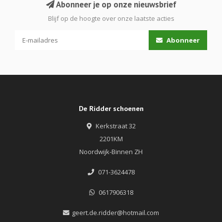
Abonneer je op onze nieuwsbrief
Blijf op de hoogte over onze laatste acties
Abonneer
De Ridder schoenen
Kerkstraat 32
2201KM
Noordwijk-Binnen ZH
071-3624478
0617906318
geert.de.ridder@hotmail.com