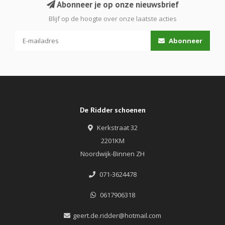
Abonneer je op onze nieuwsbrief
Blijf op de hoogte over onze laatste acties
Abonneer
De Ridder schoenen
Kerkstraat 32
2201KM
Noordwijk-Binnen ZH
071-3624478
0617906318
geert.de.ridder@hotmail.com