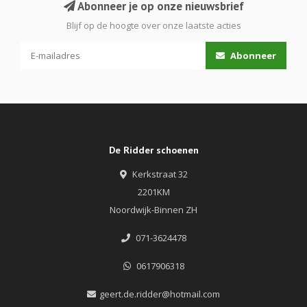
Abonneer je op onze nieuwsbrief
Blijf op de hoogte over onze laatste acties
Abonneer
De Ridder schoenen
Kerkstraat 32
2201KM
Noordwijk-Binnen ZH
071-3624478
0617906318
geert.de.ridder@hotmail.com