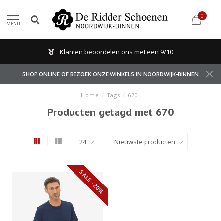
0
MENU
Klanten beoordelen ons met een 9/10
SHOP ONLINE OF BEZOEK ONZE WINKELS IN NOORDWIJK-BINNEN
Home
/
Tags
/
670
Producten getagd met 670
SALE -20%