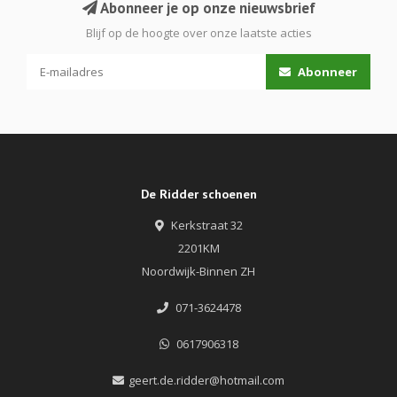
Abonneer je op onze nieuwsbrief
Blijf op de hoogte over onze laatste acties
Abonneer
De Ridder schoenen
Kerkstraat 32
2201KM
Noordwijk-Binnen ZH
071-3624478
0617906318
geert.de.ridder@hotmail.com