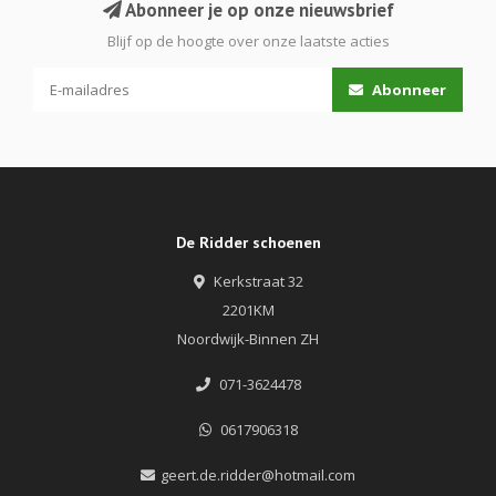
Abonneer je op onze nieuwsbrief
Blijf op de hoogte over onze laatste acties
Abonneer
De Ridder schoenen
Kerkstraat 32
2201KM
Noordwijk-Binnen ZH
071-3624478
0617906318
geert.de.ridder@hotmail.com