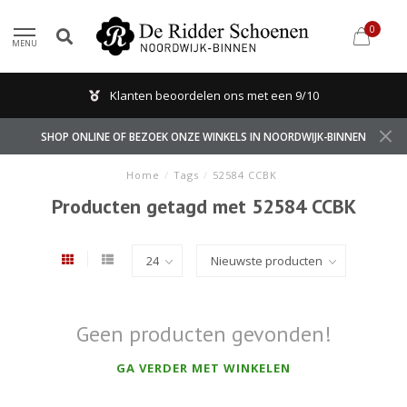
0
MENU
Klanten beoordelen ons met een 9/10
SHOP ONLINE OF BEZOEK ONZE WINKELS IN NOORDWIJK-BINNEN
Home
/
Tags
/
52584 CCBK
Producten getagd met 52584 CCBK
Geen producten gevonden!
GA VERDER MET WINKELEN