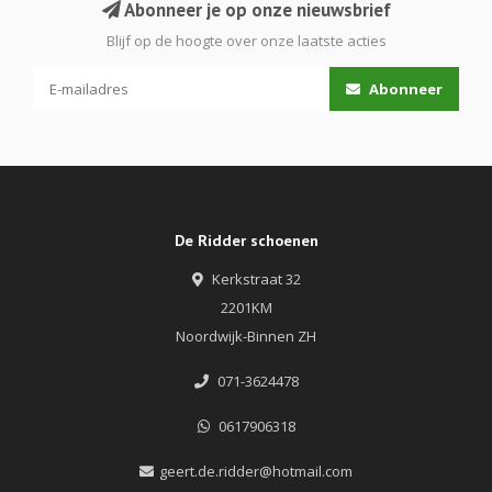
Abonneer je op onze nieuwsbrief
Blijf op de hoogte over onze laatste acties
Abonneer
De Ridder schoenen
Kerkstraat 32
2201KM
Noordwijk-Binnen ZH
071-3624478
0617906318
geert.de.ridder@hotmail.com