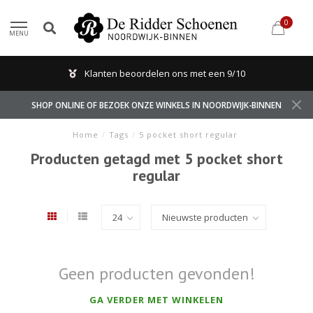
0
MENU
Klanten beoordelen ons met een 9/10
SHOP ONLINE OF BEZOEK ONZE WINKELS IN NOORDWIJK-BINNEN
Home
/
Tags
/
5 pocket short regular
Producten getagd met 5 pocket short
regular
Geen producten gevonden!
GA VERDER MET WINKELEN