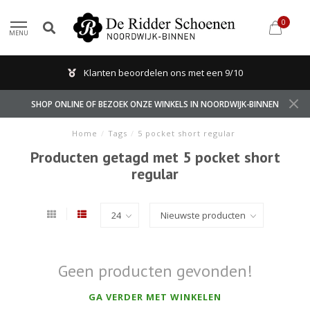
0
MENU
Klanten beoordelen ons met een 9/10
SHOP ONLINE OF BEZOEK ONZE WINKELS IN NOORDWIJK-BINNEN
Home
/
Tags
/
5 pocket short regular
Producten getagd met 5 pocket short
regular
Geen producten gevonden!
GA VERDER MET WINKELEN