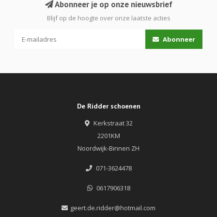
Abonneer je op onze nieuwsbrief
Blijf op de hoogte over onze laatste acties
Abonneer
De Ridder schoenen
Kerkstraat 32
2201KM
Noordwijk-Binnen ZH
071-3624478
0617906318
geert.de.ridder@hotmail.com