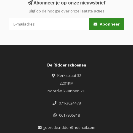
Abonneer je op onze nieuwsbrief
Blijf op de hoogte over onze laatste acties
Abonneer
De Ridder schoenen
Kerkstraat 32
2201KM
Noordwijk-Binnen ZH
071-3624478
0617906318
geert.de.ridder@hotmail.com