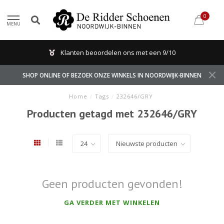
0
MENU
Klanten beoordelen ons met een 9/10
SHOP ONLINE OF BEZOEK ONZE WINKELS IN NOORDWIJK-BINNEN
Home
/
Tags
/
232646/GRY
Producten getagd met 232646/GRY
Geen producten gevonden!
GA VERDER MET WINKELEN