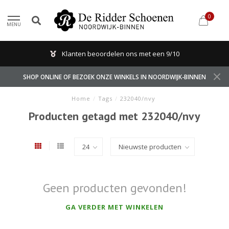
0
MENU
Klanten beoordelen ons met een 9/10
SHOP ONLINE OF BEZOEK ONZE WINKELS IN NOORDWIJK-BINNEN
Home
/
Tags
/
232040/nvy
Producten getagd met 232040/nvy
Geen producten gevonden!
GA VERDER MET WINKELEN