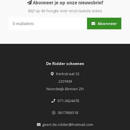
Abonneer je op onze nieuwsbrief
Blijf op de hoogte over onze laatste acties
Abonneer
De Ridder schoenen
Kerkstraat 32
2201KM
Noordwijk-Binnen ZH
071-3624478
0617906318
geert.de.ridder@hotmail.com