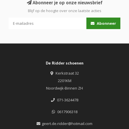
Abonneer je op onze nieuwsbrief
Blijf op de hoogte over onze laatste acties
Abonneer
De Ridder schoenen
Kerkstraat 32
2201KM
Noordwijk-Binnen ZH
071-3624478
0617906318
geert.de.ridder@hotmail.com