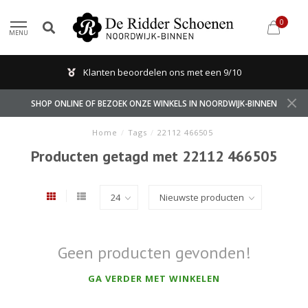
0
MENU
Klanten beoordelen ons met een 9/10
SHOP ONLINE OF BEZOEK ONZE WINKELS IN NOORDWIJK-BINNEN
Home
/
Tags
/
22112 466505
Producten getagd met 22112 466505
Geen producten gevonden!
GA VERDER MET WINKELEN