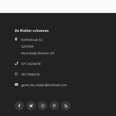
De Ridder schoenen
Kerkstraat 32
2201KM
Noordwijk-Binnen ZH
071-3624478
0617906318
geert.de.ridder@hotmail.com