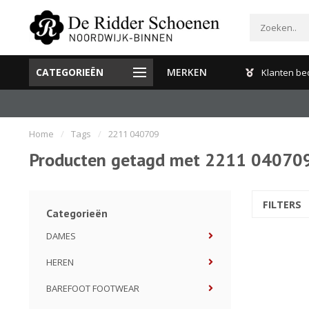
CATEGORIEËN
MERKEN
Gratis verzenden en retour binnen Nederland
Klanten be
Home
/
Tags
/
2211 040709
Producten getagd met 2211 04070
FILTERS
Categorieën
DAMES
HEREN
BAREFOOT FOOTWEAR