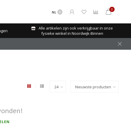
0
NL
Alle artikelen zijn ook verkrijgbaar in onze
agen
fysieke winkel in Noordwijk-Binnen
vonden!
ELEN