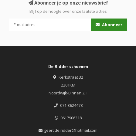
Abonneer je op onze nieuwsbrief
Blijf op de hoogte over onze laatste acties
Abonneer
De Ridder schoenen
Kerkstraat 32
2201KM
Noordwijk-Binnen ZH
071-3624478
0617906318
geert.de.ridder@hotmail.com