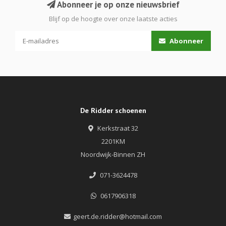
Abonneer je op onze nieuwsbrief
Blijf op de hoogte over onze laatste acties
Abonneer
De Ridder schoenen
Kerkstraat 32
2201KM
Noordwijk-Binnen ZH
071-3624478
0617906318
geert.de.ridder@hotmail.com