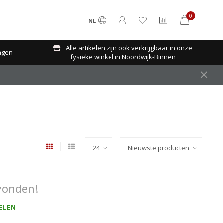
0
NL
Alle artikelen zijn ook verkrijgbaar in onze
agen
fysieke winkel in Noordwijk-Binnen
vonden!
ELEN