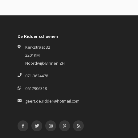
De Ridder schoenen
Kerkstraat 32
2201KM
Noordwijk-Binnen ZH
071-3624478
0617906318
geert.de.ridder@hotmail.com