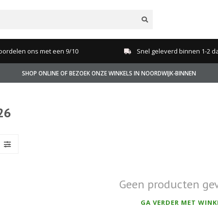
oordelen ons met een 9/10
Snel geleverd binnen 1-2 d
SHOP ONLINE OF BEZOEK ONZE WINKELS IN NOORDWIJK-BINNEN
26
Geen producten ge
GA VERDER MET WINK