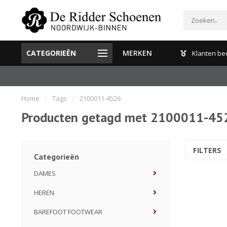
CATEGORIEËN
MERKEN
Gratis verzenden en retour binnen Nederland
Klanten be
Home
/
Tags
/
2100011-4526
Producten getagd met 2100011-45
FILTERS
Categorieën
DAMES
HEREN
BAREFOOT FOOTWEAR