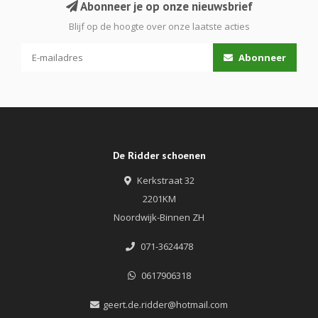
Abonneer je op onze nieuwsbrief
Blijf op de hoogte over onze laatste acties
Abonneer
De Ridder schoenen
Kerkstraat 32
2201KM
Noordwijk-Binnen ZH
071-3624478
0617906318
geert.de.ridder@hotmail.com