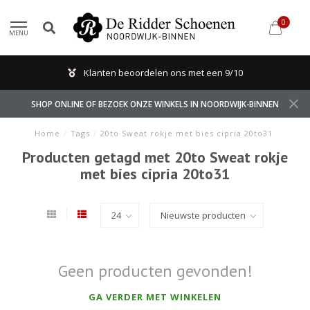
0
MENU
Klanten beoordelen ons met een 9/10
SHOP ONLINE OF BEZOEK ONZE WINKELS IN NOORDWIJK-BINNEN
Home
/
Tags
/
20to Sweat rokje met bies cipria 20to31
Producten getagd met 20to Sweat rokje
met bies cipria 20to31
Geen producten gevonden!
GA VERDER MET WINKELEN